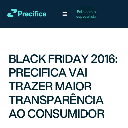
Ir
para
Fale com o
Toggle
especialista
o
Navigation
conteúdo
Soluções
Desafios Comuns
BLACK FRIDAY 2016:
PRECIFICA VAI
Serviços
TRAZER MAIOR
Casos de Sucesso
TRANSPARÊNCIA
A Precifica
AO CONSUMIDOR
Conteúdo