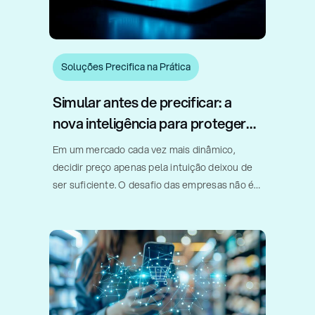
Soluções Precifica na Prática
Simular antes de precificar: a
nova inteligência para proteger
margem e acelerar vendas
Em um mercado cada vez mais dinâmico,
decidir preço apenas pela intuição deixou de
ser suficiente. O desafio das empresas não é
apenas vender mais, mas sim entender
quando um desconto realmente acelera o
giro, quando um aumento de preço [...]