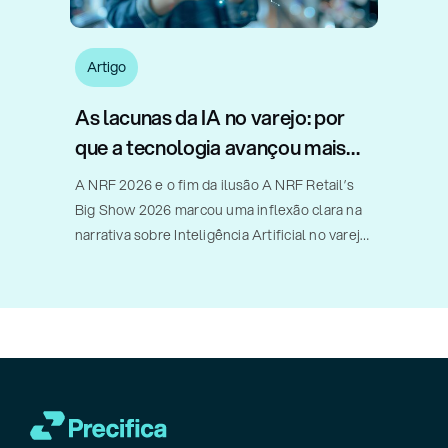
Artigo
As lacunas da IA no varejo: por
que a tecnologia avançou mais
rápido do que a implementação
A NRF 2026 e o fim da ilusão A NRF Retail’s
Big Show 2026 marcou uma inflexão clara na
narrativa sobre Inteligência Artificial no varejo.
Diferentemente de edições anteriores, nas
quais o debate orbitava promessas,
possibilidades futuras e pilotos
experimentais, [...]