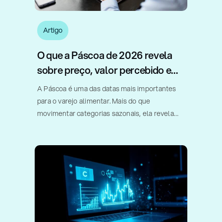
Artigo
O que a Páscoa de 2026 revela
sobre preço, valor percebido e
estratégia no varejo
A Páscoa é uma das datas mais importantes
para o varejo alimentar. Mais do que
movimentar categorias sazonais, ela revela
como consumidores, fabricantes e varejistas
respondem a diferentes combinações de
preço, formato, gramatura e valor percebido.
Em um estudo realizado [...]