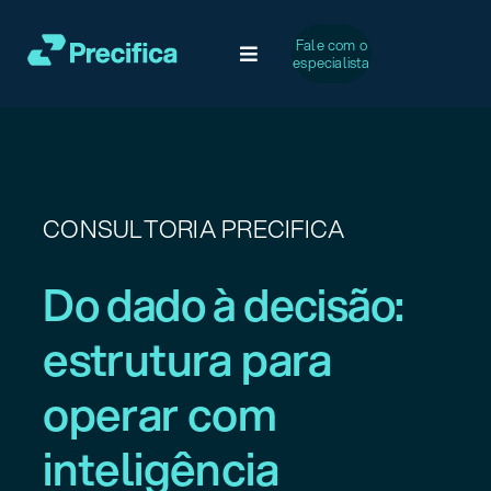
Ir
para
Fale com o
Toggle
especialista
o
Navigation
conteúdo
Soluções
Desafios Comuns
CONSULTORIA PRECIFICA
Serviços
Do dado à decisão:
Casos de Sucesso
estrutura para
operar com
A Precifica
inteligência
Conteúdo