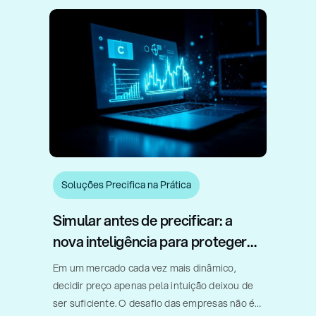
preço, formato, gramatura e valor percebido.
Em um estudo realizado [...]
Soluções Precifica na Prática
Simular antes de precificar: a
nova inteligência para proteger
margem e acelerar vendas
Em um mercado cada vez mais dinâmico,
decidir preço apenas pela intuição deixou de
ser suficiente. O desafio das empresas não é