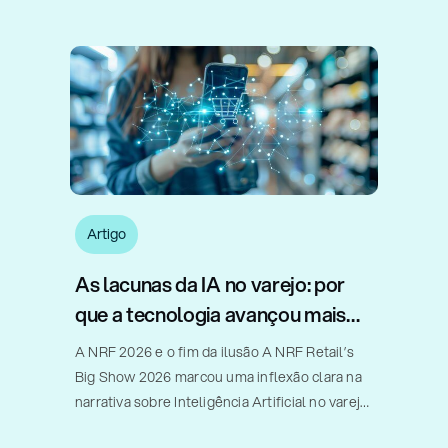
apenas vender mais, mas sim entender
quando um desconto realmente acelera o
giro, quando um aumento de preço [...]
Artigo
As lacunas da IA no varejo: por
que a tecnologia avançou mais
rápido do que a implementação
A NRF 2026 e o fim da ilusão A NRF Retail’s
Big Show 2026 marcou uma inflexão clara na
narrativa sobre Inteligência Artificial no varejo.
Diferentemente de edições anteriores, nas