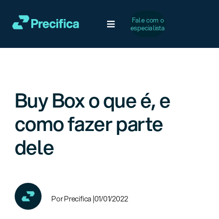
Ir
para
Fale com o
Toggle
especialista
o
Navigation
conteúdo
Soluções
Desafios Comuns
Buy Box o que é, e
como fazer parte
Serviços
dele
Casos de Sucesso
A Precifica
Por Precifica |
01/01/2022
Conteúdo