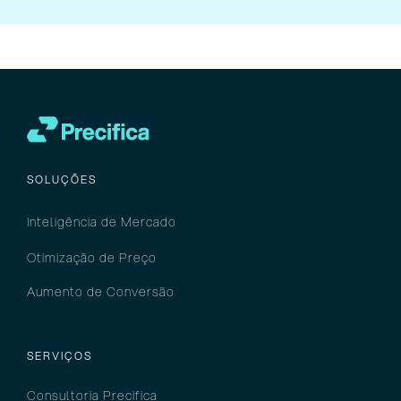
quais o debate orbitava promessas,
possibilidades futuras e pilotos
experimentais, [...]
SOLUÇÕES
Inteligência
de M
ercado
Otimização de Preço
Aumento de Conversão
Serviços
SERVIÇOS
Consultoria Precifica