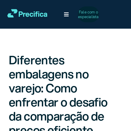
Ir
para
Fale com o
Toggle
especialista
o
Navigation
conteúdo
Soluções
Desafios Comuns
Diferentes
embalagens no
Serviços
varejo: Como
Casos de Sucesso
enfrentar o desafio
A Precifica
da comparação de
preços eficiente.
Conteúdo