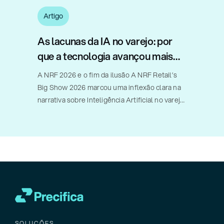
Artigo
As lacunas da IA no varejo: por
que a tecnologia avançou mais
rápido do que a implementação
A NRF 2026 e o fim da ilusão A NRF Retail’s
Big Show 2026 marcou uma inflexão clara na
narrativa sobre Inteligência Artificial no varejo.
Diferentemente de edições anteriores, nas
quais o debate orbitava promessas,
possibilidades futuras e pilotos
experimentais, [...]
SOLUÇÕES