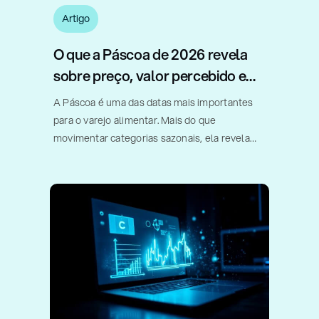
Artigo
O que a Páscoa de 2026 revela
sobre preço, valor percebido e
estratégia no varejo
A Páscoa é uma das datas mais importantes
para o varejo alimentar. Mais do que
movimentar categorias sazonais, ela revela
como consumidores, fabricantes e varejistas
respondem a diferentes combinações de
preço, formato, gramatura e valor percebido.
Em um estudo realizado [...]