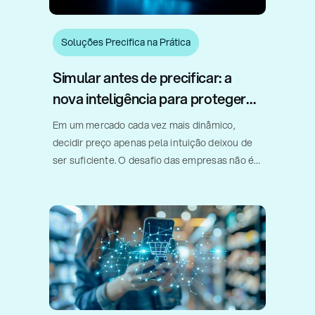
Soluções Precifica na Prática
Simular antes de precificar: a
nova inteligência para proteger
margem e acelerar vendas
Em um mercado cada vez mais dinâmico,
decidir preço apenas pela intuição deixou de
ser suficiente. O desafio das empresas não é
apenas vender mais, mas sim entender
quando um desconto realmente acelera o
giro, quando um aumento de preço [...]