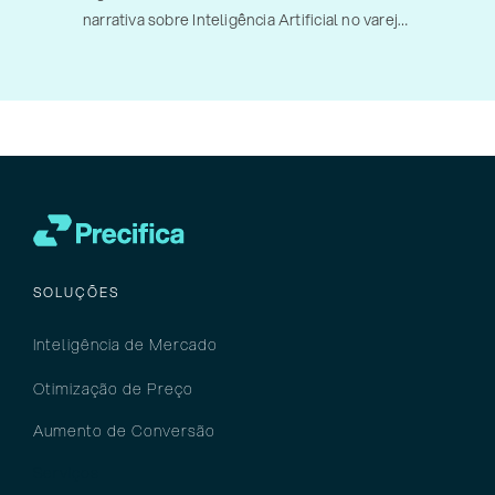
narrativa sobre Inteligência Artificial no varejo.
Diferentemente de edições anteriores, nas
quais o debate orbitava promessas,
possibilidades futuras e pilotos
experimentais, [...]
SOLUÇÕES
Inteligência
de M
ercado
Otimização de Preço
Aumento de Conversão
Serviços