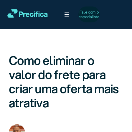
Ir
para
Fale com o
Toggle
especialista
o
Navigation
conteúdo
Soluções
Desafios Comuns
Como eliminar o
valor do frete para
Serviços
criar uma oferta mais
Casos de Sucesso
atrativa
A Precifica
Conteúdo