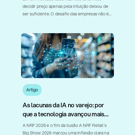
decidir preço apenas pela intuição deixou de
ser suficiente. O desafio das empresas não é
apenas vender mais, mas sim entender
quando um desconto realmente acelera o
giro, quando um aumento de preço [...]
Artigo
As lacunas da IA no varejo: por
que a tecnologia avançou mais
rápido do que a implementação
A NRF 2026 e o fim da ilusão A NRF Retail’s
Big Show 2026 marcou uma inflexão clara na