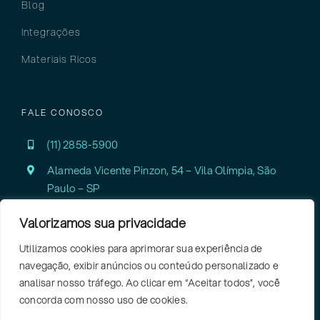
Blog
Integrações
Materiais Ricos
FALE CONOSCO
(11) 2858-5900
Alameda Vicente Pinzon, 54 – Vila Olímpia,
São
Paulo – SP
Valorizamos sua privacidade
Utilizamos cookies para aprimorar sua experiência de
navegação, exibir anúncios ou conteúdo personalizado e
analisar nosso tráfego. Ao clicar em “Aceitar todos”, você
concorda com nosso uso de cookies.