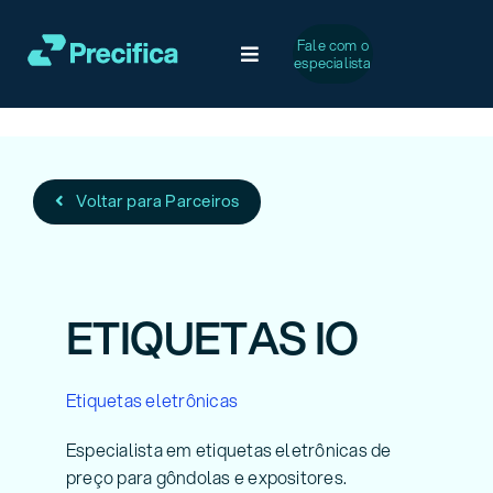
Ir
para
Fale com o
Toggle
especialista
o
Navigation
conteúdo
Soluções
Desafios Comuns
Voltar para Parceiros
Serviços
ETIQUETAS IO
Casos de Sucesso
Etiquetas eletrônicas
A Precifica
Especialista em etiquetas eletrônicas de
preço para gôndolas e expositores.
Conteúdo