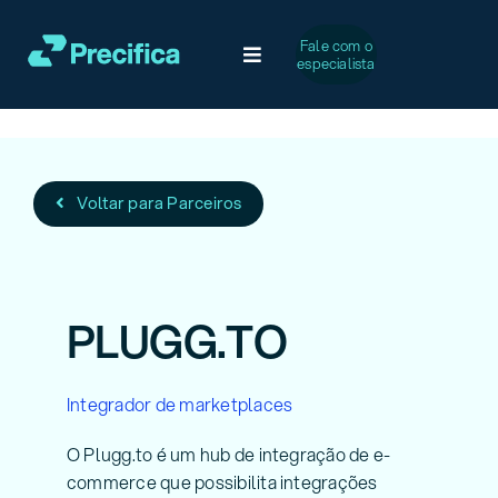
Ir
para
Fale com o
Toggle
especialista
o
Navigation
conteúdo
Soluções
Desafios Comuns
Voltar para Parceiros
Serviços
PLUGG.TO
Casos de Sucesso
Integrador de marketplaces
A Precifica
O Plugg.to é um hub de integração de e-
commerce que possibilita integrações
Conteúdo