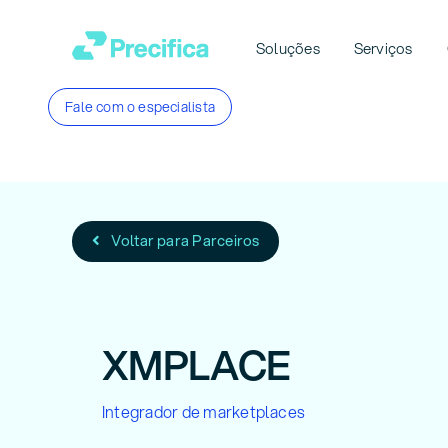
Ir
para
Soluções
Serviços
o
conteúdo
Fale com o especialista
Voltar para Parceiros
XMPLACE
Integrador de marketplaces