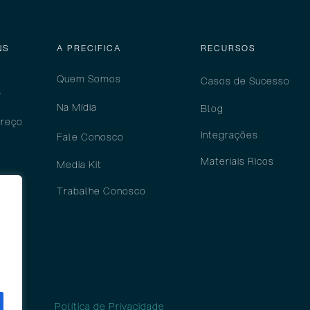
NS
A PRECIFICA
RECURSOS
Quem Somos
Casos de Sucesso
?
Na Mídia
Blog
preço
Integrações
Fale Conosco
Materiais Ricos
Media Kit
do
Trabalhe Conosco
P e
ces?
Política de Privacidade