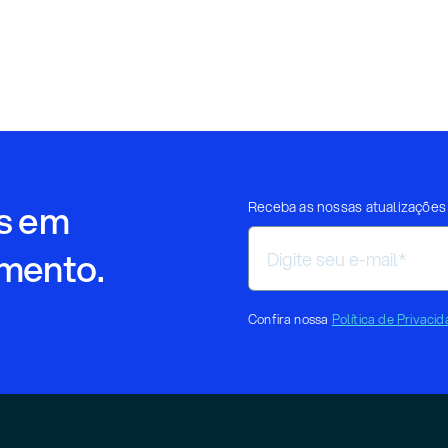
os em
Receba as nossas atualizações 
imento.
Confira nossa
Política de Privaci