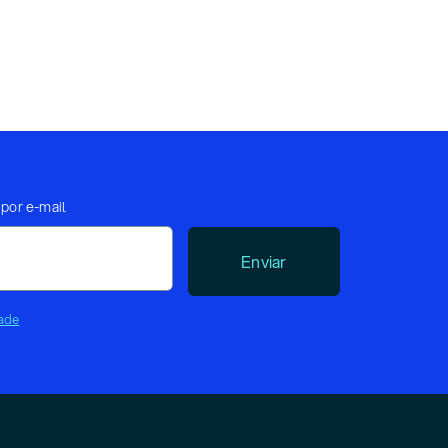
por e-mail
Enviar
dade