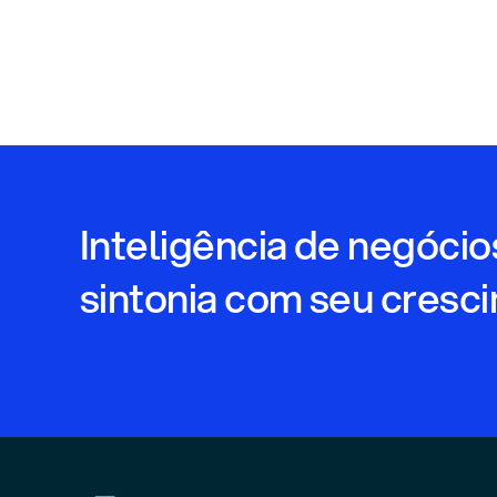
Inteligência de negóci
sintonia com seu cresc