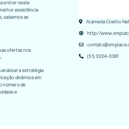
a entrar neste
melhor assistência
is, sabemos as
Alameda Coelho Neto,
http://www.xmplace
contato@xmplace.
uas ofertas nos
(51) 3024-0381
.
 analisar a estratégia
ficação dinâmica em
 o número de
vidade e