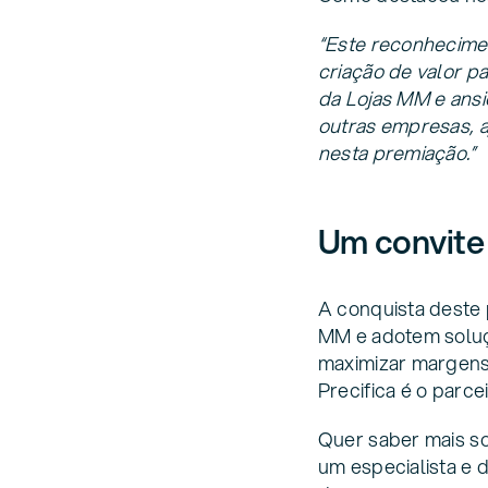
“Este reconhecimen
criação de valor p
da Lojas MM e ansi
outras empresas, a
nesta premiação.”
Um convite 
A conquista deste
MM e adotem soluç
maximizar margens,
Precifica é o parce
Quer saber mais s
um especialista e