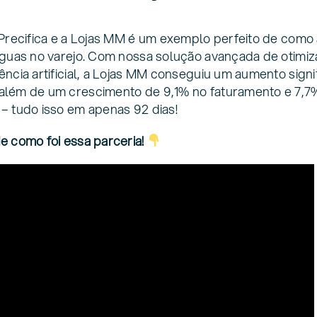
 Precifica e a Lojas MM é um exemplo perfeito de como
águas no varejo. Com nossa solução avançada de otimi
ência artificial, a Lojas MM conseguiu um aumento signi
além de um crescimento de 9,1% no faturamento e 7,7
– tudo isso em apenas 92 dias!
e como foi essa parceria!