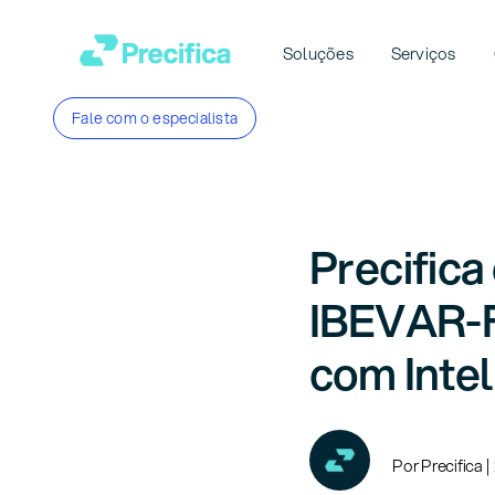
Ir
para
Soluções
Serviços
o
conteúdo
Fale com o especialista
Precifica
IBEVAR-F
com Inteli
Por Precifica |