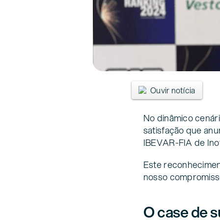
Ouvir notícia
No dinâmico cenári
satisfação que anu
IBEVAR-FIA de Ino
Este reconhecimen
nosso compromisso e
O case de 