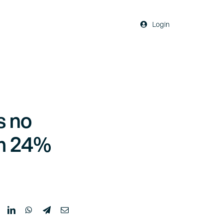
Login
s no
m 24%