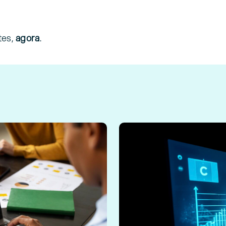
tes,
agora
.