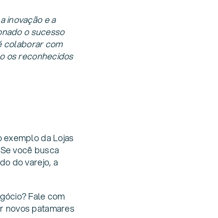
a inovação e a
ionado o sucesso
 é colaborar com
mo os reconhecidos
o exemplo da Lojas
 Se você busca
o do varejo, a
egócio? Fale com
ar novos patamares