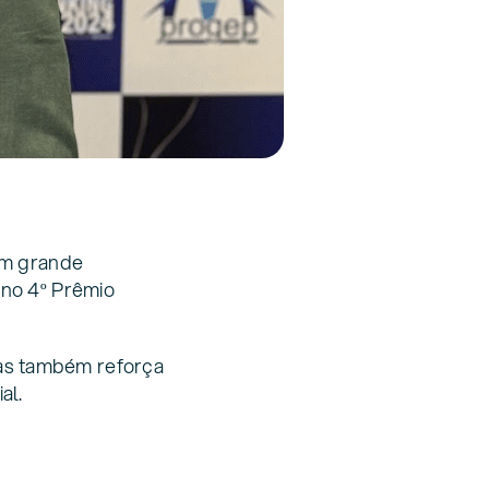
com grande
 no 4º Prêmio
as também reforça
al.