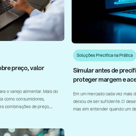
Soluções Precifica na Prática
bre preço, valor
Simular antes de precifi
proteger margem e ace
ra o varejo alimentar. Mais do
Em um mercado cada vez mais di
ela como consumidores,
deixou de ser suficiente. O des
tes combinações de preço,
mas sim entender quando um de
tudo realizado [...]
aumento de preço [...]