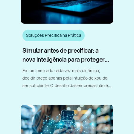
Soluções Precifica na Prática
Simular antes de precificar: a
nova inteligência para proteger
margem e acelerar vendas
Em um mercado cada vez mais dinâmico,
decidir preço apenas pela intuição deixou de
ser suficiente. O desafio das empresas não é
apenas vender mais, mas sim entender
quando um desconto realmente acelera o
giro, quando um aumento de preço [...]