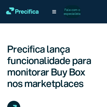
Ir
para
Fale com o
Toggle
especialista
o
Navigation
conteúdo
Soluções
Desafios Comuns
Precifica lança
funcionalidade para
Serviços
monitorar Buy Box
Casos de Sucesso
nos marketplaces
A Precifica
Conteúdo