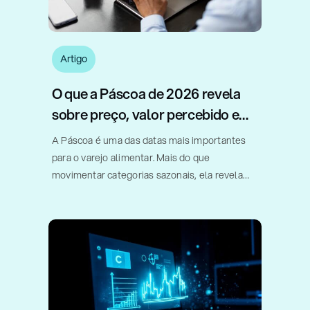
Artigo
O que a Páscoa de 2026 revela
sobre preço, valor percebido e
estratégia no varejo
A Páscoa é uma das datas mais importantes
para o varejo alimentar. Mais do que
movimentar categorias sazonais, ela revela
como consumidores, fabricantes e varejistas
respondem a diferentes combinações de
preço, formato, gramatura e valor percebido.
Em um estudo realizado [...]