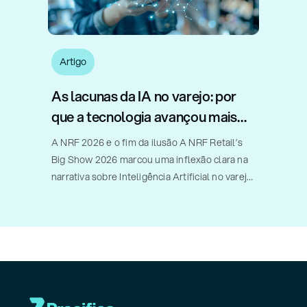
Artigo
As lacunas da IA no varejo: por
que a tecnologia avançou mais
rápido do que a implementação
A NRF 2026 e o fim da ilusão A NRF Retail’s
Big Show 2026 marcou uma inflexão clara na
narrativa sobre Inteligência Artificial no varejo.
Diferentemente de edições anteriores, nas
quais o debate orbitava promessas,
possibilidades futuras e pilotos
experimentais, [...]