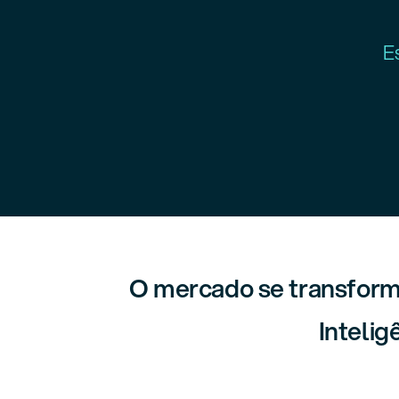
E
O mercado se transformo
Intelig