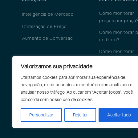
Como monitorar
Inteligência
de M
ercado
preços por pra
ça
Otimização de Preço
Como monitorar 
Aumento de Conversão
do frete?
Serviços
Como monitorar
ofertas do Merca
SERVIÇOS
Valorizamos sua privacidade
Livre?
Consultoria Precifica
Utilizamos cookies para aprimorar sua experiência de
Como monitorar 1
navegação, exibir anúncios ou conteúdo personalizado e
3P em marketpla
Workshop Precifica
analisar nosso tráfego. Ao clicar em “Aceitar todos”, você
concorda com nosso uso de cookies.
Termos de Uso
Personalizar
Rejeitar
Aceitar tudo