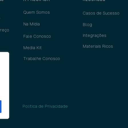
Quem Somos
Casos de Sucesso
?
Na Mídia
Blog
preço
Integrações
Fale Conosco
Materiais Ricos
Media Kit
do
Trabalhe Conosco
P e
ces?
Política de Privacidade