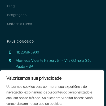
Blog
Integrações
Materiais Ricos
FALE CONOSCO
(11) 2858-5900
Alameda Vicente Pinzon, 54 – Vila Olímpia,
São
Paulo – SP
Valorizamos sua privacidade
Utilizamos cookies para aprimorar sua experiência de
navegação, exibir anúncios ou conteúdo personalizado e
analisar nosso tráfego. Ao clicar em “Aceitar todos”, você
concorda com nosso uso de cookies.