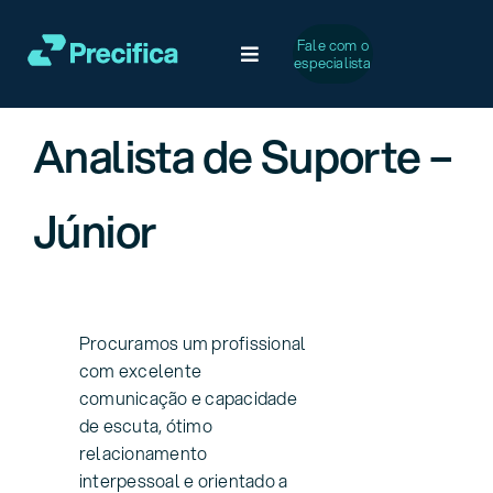
Ir
para
Fale com o
Toggle
especialista
o
Navigation
conteúdo
Soluções
Analista de Suporte –
Desafios Comuns
Júnior
Serviços
Casos de Sucesso
Procuramos um profissional
com excelente
comunicação e capacidade
A Precifica
de escuta, ótimo
relacionamento
interpessoal e orientado a
Conteúdo