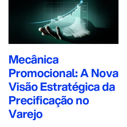
Mecânica
Promocional: A Nova
Visão Estratégica da
Precificação no
Varejo