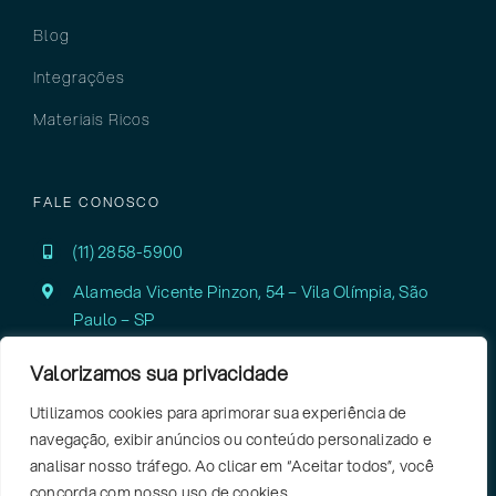
Blog
Integrações
Materiais Ricos
FALE CONOSCO
(11) 2858-5900
Alameda Vicente Pinzon, 54 – Vila Olímpia,
São
Paulo – SP
Valorizamos sua privacidade
Utilizamos cookies para aprimorar sua experiência de
navegação, exibir anúncios ou conteúdo personalizado e
analisar nosso tráfego. Ao clicar em “Aceitar todos”, você
concorda com nosso uso de cookies.